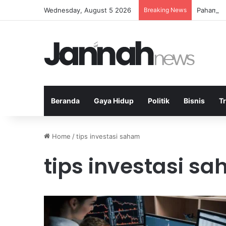
Wednesday, August 5 2026
Breaking News
Pahami I
Beranda
Gaya Hidup
Politik
Bisnis
T
Home
/
tips investasi saham
tips investasi s