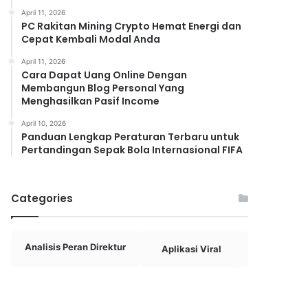
April 11, 2026
PC Rakitan Mining Crypto Hemat Energi dan
Cepat Kembali Modal Anda
April 11, 2026
Cara Dapat Uang Online Dengan
Membangun Blog Personal Yang
Menghasilkan Pasif Income
April 10, 2026
Panduan Lengkap Peraturan Terbaru untuk
Pertandingan Sepak Bola Internasional FIFA
Categories
Analisis Peran Direktur
Aplikasi Viral
Aplikasi Vi