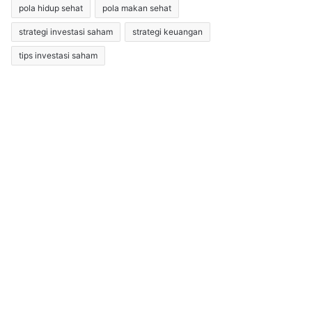
pola hidup sehat
pola makan sehat
strategi investasi saham
strategi keuangan
tips investasi saham