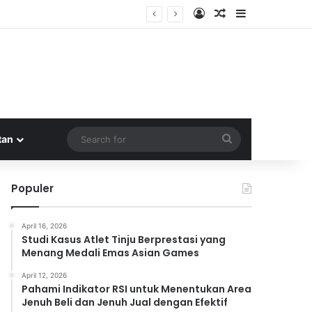
Log In
Random Article
Sidebar
fektif
Search
tan
for
Populer
April 16, 2026
Studi Kasus Atlet Tinju Berprestasi yang
Menang Medali Emas Asian Games
April 12, 2026
Pahami Indikator RSI untuk Menentukan Area
Jenuh Beli dan Jenuh Jual dengan Efektif