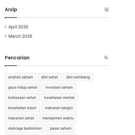
Arsip
April 2026
March 2026
Pencarian
analisis saham
diet sehat
diet seimbang
gaya hidup sehat
investasi saham
kebiasaan sehat
kesehatan mental
kesehatan tubuh
makanan bergizi
makanan sehat
manajemen waktu
olahraga badminton
pasar saham