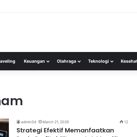
ndikator RSI untuk Menentukan Area Jenuh Beli dan Jenuh Jual dengan E
raveling
Keuangan
Olahraga
Teknologi
Keseha
aham
admin3d
March 21, 2026
12
Strategi Efektif Memanfaatkan