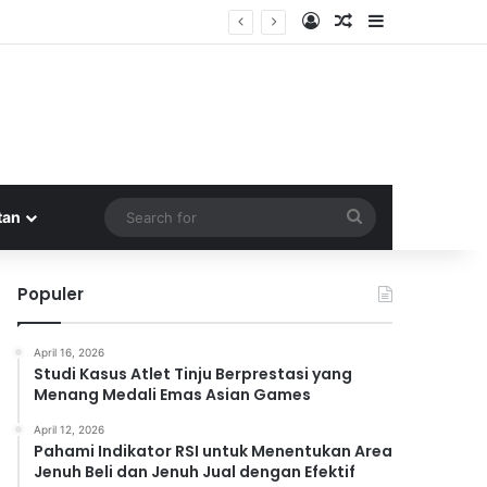
Log In
Random Article
Sidebar
tif
Search
tan
for
Populer
April 16, 2026
Studi Kasus Atlet Tinju Berprestasi yang
Menang Medali Emas Asian Games
April 12, 2026
Pahami Indikator RSI untuk Menentukan Area
Jenuh Beli dan Jenuh Jual dengan Efektif