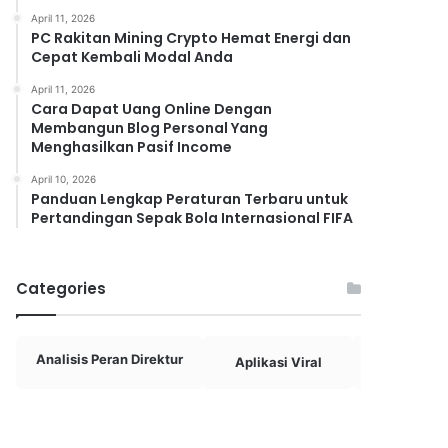
April 11, 2026
PC Rakitan Mining Crypto Hemat Energi dan
Cepat Kembali Modal Anda
April 11, 2026
Cara Dapat Uang Online Dengan
Membangun Blog Personal Yang
Menghasilkan Pasif Income
April 10, 2026
Panduan Lengkap Peraturan Terbaru untuk
Pertandingan Sepak Bola Internasional FIFA
Categories
Analisis Peran Direktur
Aplikasi Viral
Aplikasi Vi