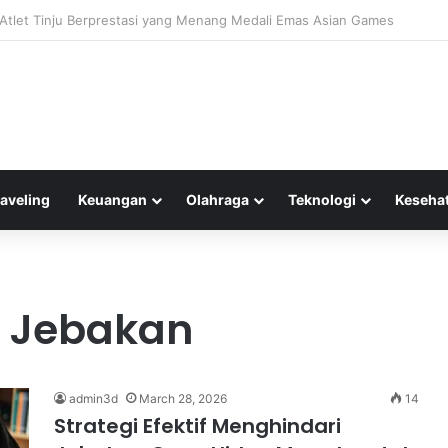
kator RSI untuk Menentukan Area Jenuh Beli dan Jenuh Jual dengan Efek
raveling
Keuangan
Olahraga
Teknologi
Keseha
i Jebakan
admin3d
March 28, 2026
14
Strategi Efektif Menghindari