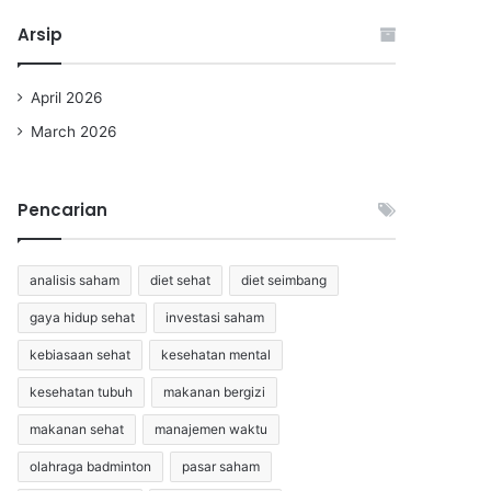
Arsip
April 2026
March 2026
Pencarian
analisis saham
diet sehat
diet seimbang
gaya hidup sehat
investasi saham
kebiasaan sehat
kesehatan mental
kesehatan tubuh
makanan bergizi
makanan sehat
manajemen waktu
olahraga badminton
pasar saham