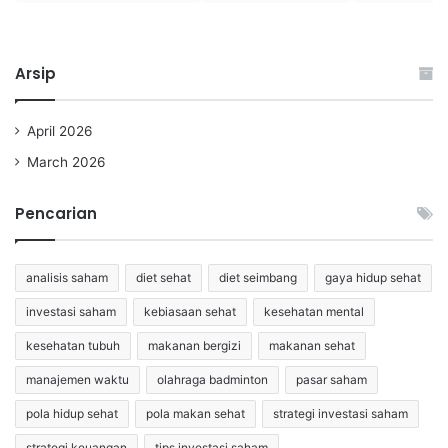
Arsip
April 2026
March 2026
Pencarian
analisis saham
diet sehat
diet seimbang
gaya hidup sehat
investasi saham
kebiasaan sehat
kesehatan mental
kesehatan tubuh
makanan bergizi
makanan sehat
manajemen waktu
olahraga badminton
pasar saham
pola hidup sehat
pola makan sehat
strategi investasi saham
strategi keuangan
tips investasi saham