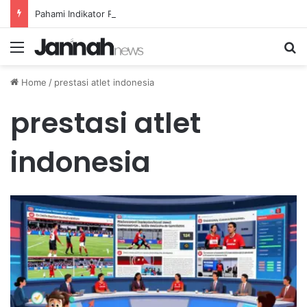
Pahami Indikator RSI untuk Menentukan Area Jenuh Beli dan Jenuh Jual dengan Efektif
Menu
Se
Home
/
prestasi atlet indonesia
prestasi atlet
indonesia