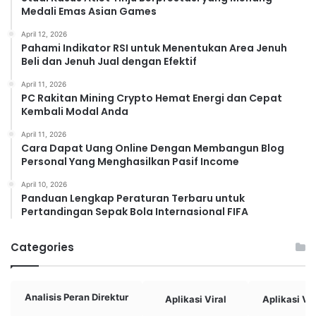
Medali Emas Asian Games
April 12, 2026
Pahami Indikator RSI untuk Menentukan Area Jenuh
Beli dan Jenuh Jual dengan Efektif
April 11, 2026
PC Rakitan Mining Crypto Hemat Energi dan Cepat
Kembali Modal Anda
April 11, 2026
Cara Dapat Uang Online Dengan Membangun Blog
Personal Yang Menghasilkan Pasif Income
April 10, 2026
Panduan Lengkap Peraturan Terbaru untuk
Pertandingan Sepak Bola Internasional FIFA
Categories
Analisis Peran Direktur
Aplikasi Viral
Aplikasi Vi