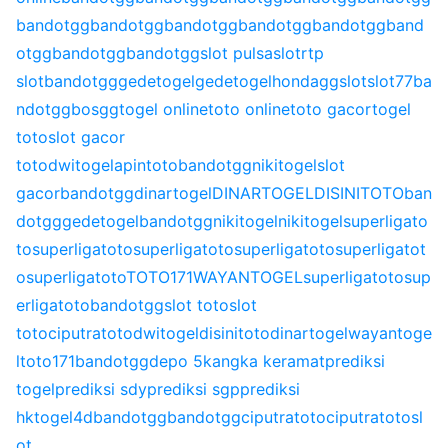
bandotgg
bandotgg
bandotgg
bandotgg
bandotgg
band
otgg
bandotgg
bandotgg
slot pulsa
slot
rtp
slot
bandotgg
gedetogel
gedetogel
hondagg
slot
slot77
ba
ndotgg
bosgg
togel online
toto online
toto gacor
togel
toto
slot gacor
toto
dwitogel
apintoto
bandotgg
nikitogel
slot
gacor
bandotgg
dinartogel
DINARTOGEL
DISINITOTO
ban
dotgg
gedetogel
bandotgg
nikitogel
nikitogel
superligato
to
superligatoto
superligatoto
superligatoto
superligatot
o
superligatoto
TOTO171
WAYANTOGEL
superligatoto
sup
erligatoto
bandotgg
slot toto
slot
toto
ciputratoto
dwitogel
disinitoto
dinartogel
wayantoge
l
toto171
bandotgg
depo 5k
angka keramat
prediksi
togel
prediksi sdy
prediksi sgp
prediksi
hk
togel4d
bandotgg
bandotgg
ciputratoto
ciputratoto
sl
ot