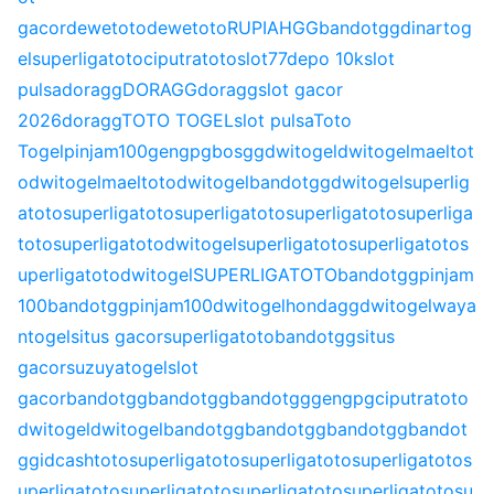
gacor
dewetoto
dewetoto
RUPIAHGG
bandotgg
dinartog
el
superligatoto
ciputratoto
slot77
depo 10k
slot
pulsa
doragg
DORAGG
doragg
slot gacor
2026
doragg
TOTO TOGEL
slot pulsa
Toto
Togel
pinjam100
gengpg
bosgg
dwitogel
dwitogel
maeltot
o
dwitogel
maeltoto
dwitogel
bandotgg
dwitogel
superlig
atoto
superligatoto
superligatoto
superligatoto
superliga
toto
superligatoto
dwitogel
superligatoto
superligatoto
s
uperligatoto
dwitogel
SUPERLIGATOTO
bandotgg
pinjam
100
bandotgg
pinjam100
dwitogel
hondagg
dwitogel
waya
ntogel
situs gacor
superligatoto
bandotgg
situs
gacor
suzuyatogel
slot
gacor
bandotgg
bandotgg
bandotgg
gengpg
ciputratoto
dwitogel
dwitogel
bandotgg
bandotgg
bandotgg
bandot
gg
idcashtoto
superligatoto
superligatoto
superligatoto
s
uperligatoto
superligatoto
superligatoto
superligatoto
su