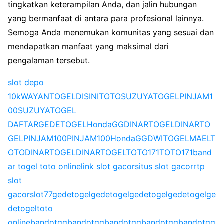
tingkatkan keterampilan Anda, dan jalin hubungan
yang bermanfaat di antara para profesional lainnya.
Semoga Anda menemukan komunitas yang sesuai dan
mendapatkan manfaat yang maksimal dari
pengalaman tersebut.
slot depo
10k
WAYANTOGEL
DISINITOTO
SUZUYATOGEL
PINJAM1
00
SUZUYATOGEL
DAFTAR
GEDETOGEL
HondaGG
DINARTOGEL
DINARTO
GEL
PINJAM100
PINJAM100
HondaGG
DWITOGEL
MAELT
OTO
DINARTOGEL
DINARTOGEL
TOTO171
TOTO171
band
ar togel toto online
link slot gacor
situs slot gacor
rtp
slot
gacor
slot77
gedetogel
gedetogel
gedetogel
gedetogel
ge
detogel
toto
online
bandotgg
bandotgg
bandotgg
bandotgg
bandotgg