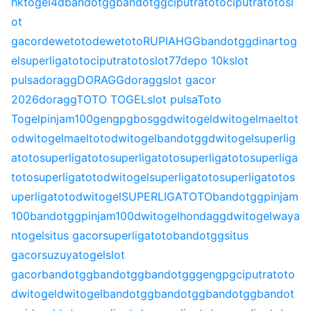
hk
togel4d
bandotgg
bandotgg
ciputratoto
ciputratoto
sl
ot
gacor
dewetoto
dewetoto
RUPIAHGG
bandotgg
dinartog
el
superligatoto
ciputratoto
slot77
depo 10k
slot
pulsa
doragg
DORAGG
doragg
slot gacor
2026
doragg
TOTO TOGEL
slot pulsa
Toto
Togel
pinjam100
gengpg
bosgg
dwitogel
dwitogel
maeltot
o
dwitogel
maeltoto
dwitogel
bandotgg
dwitogel
superlig
atoto
superligatoto
superligatoto
superligatoto
superliga
toto
superligatoto
dwitogel
superligatoto
superligatoto
s
uperligatoto
dwitogel
SUPERLIGATOTO
bandotgg
pinjam
100
bandotgg
pinjam100
dwitogel
hondagg
dwitogel
waya
ntogel
situs gacor
superligatoto
bandotgg
situs
gacor
suzuyatogel
slot
gacor
bandotgg
bandotgg
bandotgg
gengpg
ciputratoto
dwitogel
dwitogel
bandotgg
bandotgg
bandotgg
bandot