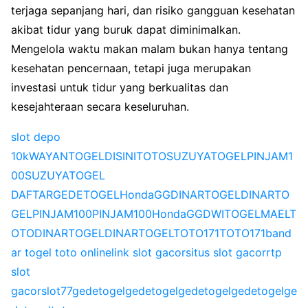
terjaga sepanjang hari, dan risiko gangguan kesehatan
akibat tidur yang buruk dapat diminimalkan.
Mengelola waktu makan malam bukan hanya tentang
kesehatan pencernaan, tetapi juga merupakan
investasi untuk tidur yang berkualitas dan
kesejahteraan secara keseluruhan.
slot depo
10k
WAYANTOGEL
DISINITOTO
SUZUYATOGEL
PINJAM1
00
SUZUYATOGEL
DAFTAR
GEDETOGEL
HondaGG
DINARTOGEL
DINARTO
GEL
PINJAM100
PINJAM100
HondaGG
DWITOGEL
MAELT
OTO
DINARTOGEL
DINARTOGEL
TOTO171
TOTO171
band
ar togel toto online
link slot gacor
situs slot gacor
rtp
slot
gacor
slot77
gedetogel
gedetogel
gedetogel
gedetogel
ge