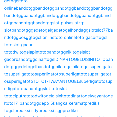
detogel
toto
online
bandotgg
bandotgg
bandotgg
bandotgg
bandotgg
bandotgg
bandotgg
bandotgg
bandotgg
bandotgg
band
otgg
bandotgg
bandotgg
slot pulsa
slot
rtp
slot
bandotgg
gedetogel
gedetogel
hondagg
slot
slot77
ba
ndotgg
bosgg
togel online
toto online
toto gacor
togel
toto
slot gacor
toto
dwitogel
apintoto
bandotgg
nikitogel
slot
gacor
bandotgg
dinartogel
DINARTOGEL
DISINITOTO
ban
dotgg
gedetogel
bandotgg
nikitogel
nikitogel
superligato
to
superligatoto
superligatoto
superligatoto
superligatot
o
superligatoto
TOTO171
WAYANTOGEL
superligatoto
sup
erligatoto
bandotgg
slot toto
slot
toto
ciputratoto
dwitogel
disinitoto
dinartogel
wayantoge
l
toto171
bandotgg
depo 5k
angka keramat
prediksi
togel
prediksi sdy
prediksi sgp
prediksi